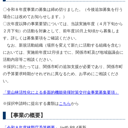
〇令和８年度事業の募集は締め切りました。（今後追加募集を行う
場合には改めてお知らせします。）
〇次年度以降の事業要望については、当該実施年度（４月下旬から
２月下旬）の活動を対象として、前年度10月上旬頃から募集しま
す。詳しくは募集要項をご確認ください。
なお、新規活動組織（場所を変えて新たに活動する組織を含む）
においては、実施前年度12月頃までに、関係市町及び地域協議会に
活動内容等ご相談ください。
※採択に当たっては、関係市町の追加支援が必要であり、関係市町
の予算要求時期がそれぞれに異なるため、お早めにご相談くださ
い。
「里山林活性化による多面的機能発揮対策交付金事業募集要項」
※採択申請時に提出する書類は
こちら
から
【事業の概要】
「令和８年度林野庁予算概要」
(pdf) R8.4更新