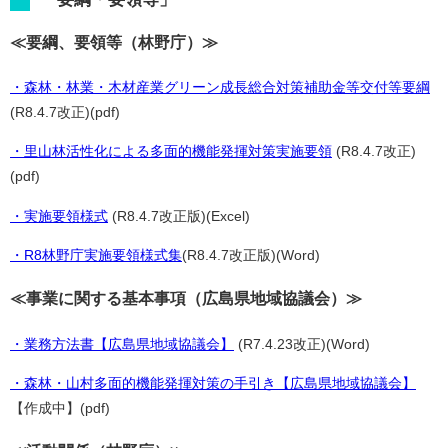
≪要綱、要領等（林野庁）≫
・森林・林業・木材産業グリーン成長総合対策補助金等交付等要綱
(R8.4.7改正)(pdf)
・里山林活性化による多面的機能発揮対策実施要領
(R8.4.7改正)
(pdf)
・実施要領様式
(R8.4.7改正版)(Excel)
・R8林野庁実施要領様式集
(R8.4.7改正版)(Word)
≪事業に関する基本事項（広島県地域協議会）≫
・業務方法書【広島県地域協議会】
(R7.4.23改正)(Word)
・森林・山村多面的機能発揮対策の手引き【広島県地域協議会】
【作成中】(pdf)