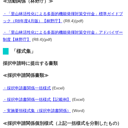
≪活動関係（林野庁）≫
・「里山林活性化による多面的機能発揮対策交付金」標準ガイドブ
ック（R8年度4月版）【林野庁】
(R8.4)(pdf)
・「里山林活性化による多面的機能発揮対策交付金」アドバイザー
制度【林野庁】
(R8.4)(pdf)
「様式集」
採択申請時に提出する書類
≪採択申請関係書類≫
・採択申請書関係一括様式
(Excel)
・採択申請書関係一括様式【記載例】
(Excel)
・実施要領様式集（採択申請書関係）
(Word)
≪採択申請関係個別様式（上記一括様式を分割したもの）