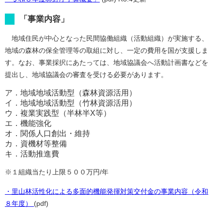
「事業内容」
地域住民が中心となった民間協働組織（活動組織）が実施する、
地域の森林の保全管理等の取組に対し、一定の費用を国が支援しま
す。なお、事業採択にあたっては、地域協議会へ活動計画書などを
提出し、地域協議会の審査を受ける必要があります。
ア．地域地域活動型（森林資源活用）
イ．地域地域活動型（竹林資源活用）
ウ．複業実践型（半林半X等）
エ．機能強化
オ．関係人口創出・維持
カ．資機材等整備
キ．活動推進費
※１組織当たり上限５００万円/年
・里山林活性化による多面的機能発揮対策交付金の事業内容（令和
８年度）
(pdf)